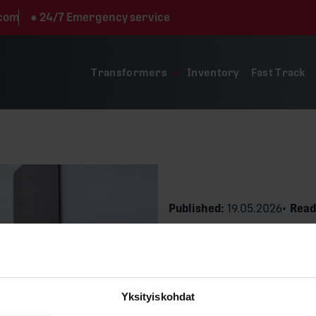
.com
●
24/7 Emergency service
Transformers
Inventory
Fast Track
Published:
19.05.2026
Read
Jim Stenma
Yksityiskohdat