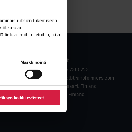
 ominaisuuksien tukemiseen
tiikka-alan
ietoja muihin tietoihin, joita
any
Contact
Markkinointi
Phone:
 Us
+358 6 7210 222
Email:
y & Standards
info@btbtransformers.com
Location:
Pietarsaari, Finland
Location:
rs
Vaasa, Finland
äksyn kaikki evästeet