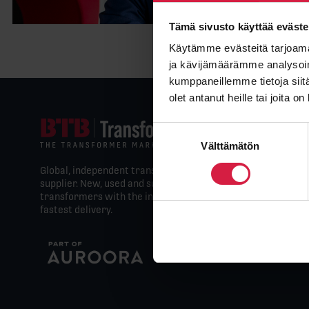
Tämä sivusto käyttää eväste
Käytämme evästeitä tarjoama
ja kävijämäärämme analysoim
kumppaneillemme tietoja siitä
olet antanut heille tai joita o
Suostumuksen
Välttämätön
valinta
Global, independent transformer
supplier. New, used and surplus
transformers with the industry’s
fastest delivery.