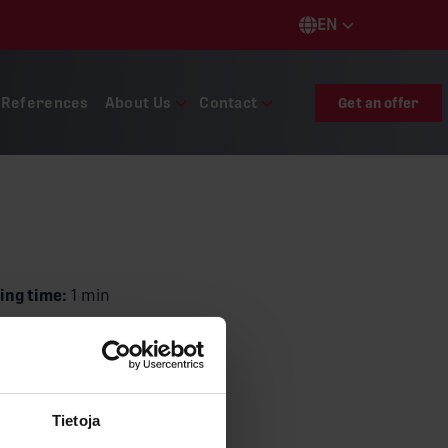
EN
Languages
References
About Us
Contact
Get an offer
ing time:
1 min
n
Share
Tietoja