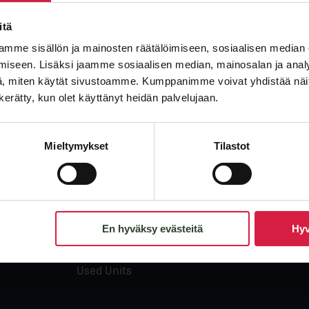
itä
mme sisällön ja mainosten räätälöimiseen, sosiaalisen median
iseen. Lisäksi jaamme sosiaalisen median, mainosalan ja analy
, miten käytät sivustoamme. Kumppanimme voivat yhdistää näitä t
n kerätty, kun olet käyttänyt heidän palvelujaan.
Products
Comp
Mieltymykset
Tilastot
Oil-immersed Distribution
About
Transformers
Qualit
Power Transformers
News
Dry-type Transformers
Caree
En hyväksy evästeitä
Hyv
Special Application
Transformers
Used Units