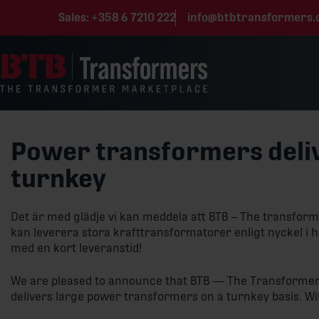
Skip to content
Sales:
+358 6 7210 222
info@btbtransformers
Power transformers deli
turnkey
Det är med glädje vi kan meddela att BTB – The transfo
kan leverera stora krafttransformatorer enligt nyckel i 
med en kort leveranstid!
We are pleased to announce that BTB — The Transforme
delivers large power transformers on a turnkey basis. Wit