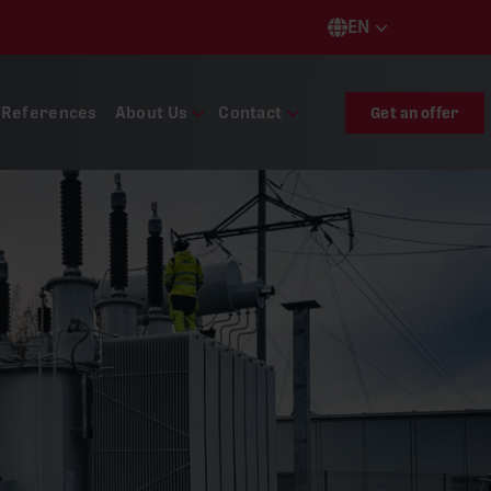
EN
Languages
References
About Us
Contact
Get an offer