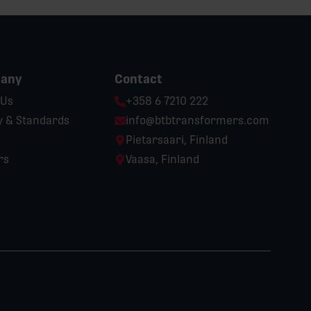
any
Contact
Phone:
 Us
+358 6 7210 222
Email:
y & Standards
info@btbtransformers.com
Location:
Pietarsaari, Finland
Location:
rs
Vaasa, Finland