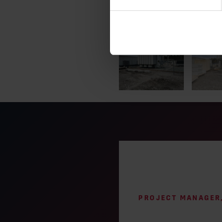
Get in touch
PROJECT MANAGER
Jukka Rapo