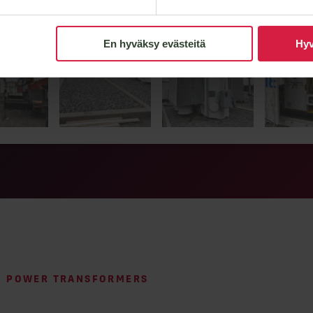
En hyväksy evästeitä
Hyv
 — we’re happy to tell you more!
, POWER TRANSFORMERS