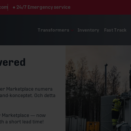
.com
●
24/7 Emergency service
Transformers
Inventory
Fast Track
vered
rmer Marketplace numera
hand-konceptet. Och detta
r Marketplace — now
h a short lead time!