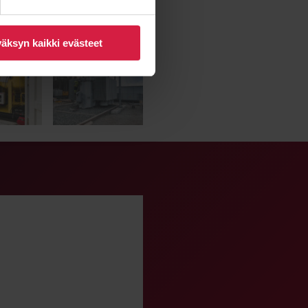
äksyn kaikki evästeet