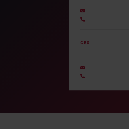
jukka.rapo@btbtra
Email:
+358 45 886 2846
Phone:
CEO
Jim Stenman
jim.stenman@btbtr
Email:
+358 40 584 1558
Phone: