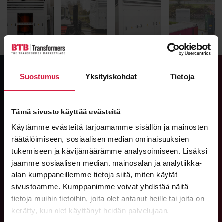
Suostumus
Yksityiskohdat
Tietoja
Get in touch — we’re happy to
tell you more!
Tämä sivusto käyttää evästeitä
Käytämme evästeitä tarjoamamme sisällön ja mainosten
PROJECT MANAGER, POWER TRANSFORMERS
räätälöimiseen, sosiaalisen median ominaisuuksien
tukemiseen ja kävijämäärämme analysoimiseen. Lisäksi
Jukka Rapo
jaamme sosiaalisen median, mainosalan ja analytiikka-
jukka.rapo@btbtransformers.com
alan kumppaneillemme tietoja siitä, miten käytät
Email:
+358 45 886 2846
sivustoamme. Kumppanimme voivat yhdistää näitä
Phone:
tietoja muihin tietoihin, joita olet antanut heille tai joita on
kerätty, kun olet käyttänyt heidän palvelujaan.
CEO