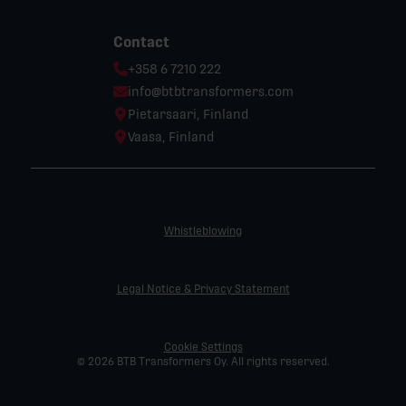
Contact
Phone:
+358 6 7210 222
Email:
info@btbtransformers.com
Location:
Pietarsaari, Finland
Location:
Vaasa, Finland
Whistleblowing
Legal Notice & Privacy Statement
Cookie Settings
© 2026 BTB Transformers Oy. All rights reserved.